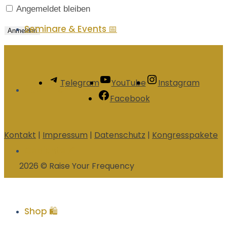
Angemeldet bleiben
Seminare & Events 📅
Telegram
YouTube
Instagram
Über mich 🐾
Facebook
Kontakt
|
Impressum
|
Datenschutz
|
Kongresspakete
Gedichte 🪶
2026 © Raise Your Frequency
Shop 🛍️