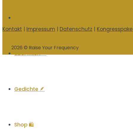
Seminare & Events 📅
Kontakt
|
Impressum
|
Datenschutz
|
Kongresspake
2026 © Raise Your Frequency
Über mich 🐾
Gedichte 🪶
Shop 🛍️