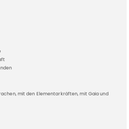
e
aft
binden
achen, mit den Elementarkräften, mit Gaia und