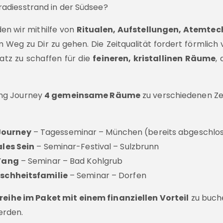
radiesstrand in der Südsee?
en wir mithilfe von
Ritualen, Aufstellungen, Atemtec
 Weg zu Dir zu gehen. Die Zeitqualität fordert förmlich v
atz zu schaffen für die
feineren, kristallinen Räume
,
ing Journey
4 gemeinsame Räume
zu verschiedenen Ze
Journey
– Tagesseminar – München (bereits abgeschlo
les Sein
– Seminar-Festival – Sulzbrunn
 Yang
– Seminar – Bad Kohlgrub
schheitsfamilie
– Seminar – Dorfen
ihe im Paket mit einem finanziellen Vorteil
zu buche
erden.