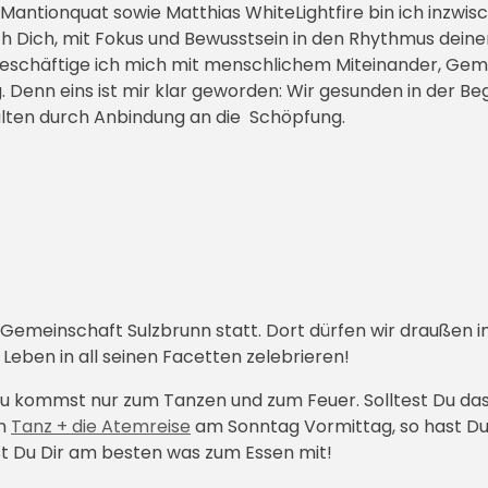
Mantionquat sowie Matthias WhiteLightfire bin ich inzwis
ch Dich, mit Fokus und Bewusstsein in den Rhythmus deiner K
eschäftige ich mich mit menschlichem Miteinander, Gem
nn eins ist mir klar geworden: Wir gesunden in der Beg
lten durch Anbindung an die Schöpfung.
Gemeinschaft Sulzbrunn statt. Dort dürfen wir draußen i
Leben in all seinen Facetten zelebrieren!
 Du kommst nur zum Tanzen und zum Feuer. Solltest Du d
en
Tanz + die Atemreise
am Sonntag Vormittag, so hast Du 
st Du Dir am besten was zum Essen mit!