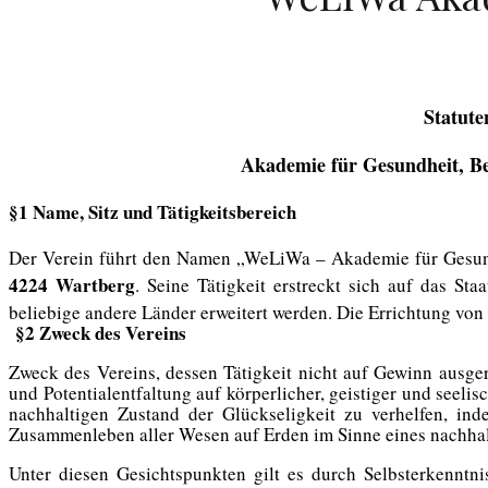
Statute
Akademie
für
Gesundheit, B
§1 Name, Sitz und Tätigkeitsbereich
Der Verein führt den Namen „
WeLiWa
– Akademie für
Gesun
4224
Wartberg
. Seine Tätigkeit erstreckt sich auf
das Staa
beliebige andere Länder
erweitert werden.
D
ie Errichtung vo
§2 Zweck des Vereins
Zweck des Vereins, dessen Tätigkeit nicht auf Gewinn ausgeri
und Potential
e
ntfaltung auf körperlicher, geistiger und seel
nachhaltigen Zustand der Glückseligkeit zu verhelfen, in
Zusammenleben aller Wesen auf Erden
im Sinne eines nachha
Unter diesen Gesichtspunkten gilt es durch Selbsterkenn