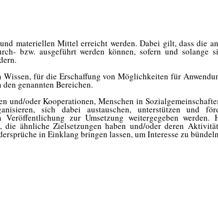
nd materiellen Mittel erreicht werden. Dabei gilt, dass die a
durch- bzw. ausgeführt werden können, sofern und solange 
dern.
on Wissen,
für die
Erschaffung von Möglichkeiten für Anwendu
in den genannten Bereichen.
gen und/oder Kooperationen, Menschen in Sozialgemeinschafte
anisieren, sich dabei austauschen, unterstützen und förd
h Veröffentlichung zur Umsetzung weitergegeben werden. 
 die ähnliche Zielsetzungen haben und/oder deren Aktivitä
dersprüche in Einklang bringen lassen, um Interesse zu
b
ündeln