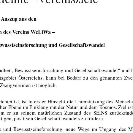
Auszug aus den
n des Vereins
WeLiWa
–
ewusstseinsforschung
und Gesellschafts
w
andel
dheit,
Bewusstseinsforschung und Gesellschafts
w
andel“ und h
tsgebiet
Österreich
s
,
kann
bei Bedarf zu den genannten Zw
n Zweigvereinen
ist
möglich.
chtet ist, ist
in erster Hinsicht
die Unterstützung des Mensc
ischer Ebene im Einklang mit der Natur
und dem Kosmos
. Ziel is
dem
er
zu seinem natürlichen Zustand des SEINS zurückfinde
ltigen, positiven Gesellschaftswandels
zu fördern.
tnis und Bewusstseinsforschung, neue Wege im Umgang des M