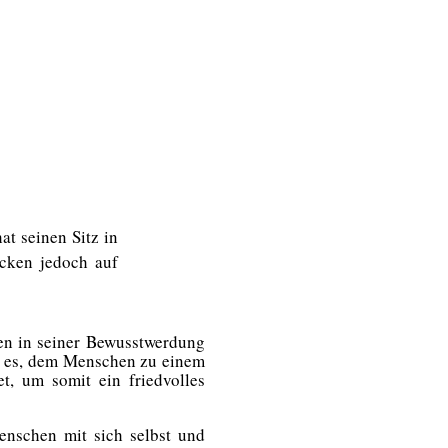
at seinen Sitz in
ecken
jedoch
auf
hen
in seiner
Bewusst
w
erdung
t es,
dem
Menschen
zu einem
t, um somit ein friedvolles
enschen mit sich selbst und