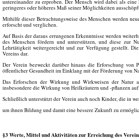
untereinander zu erproben. Der Mensch wird dabei als eine 
geringeres oder höheres Maß seiner Möglichkeiten ausschöpft
Mithilfe dieser Betrachtungsweise des Menschen werden neu
erforscht und verglichen.
Auf Basis der
daraus
errungenen Erkenntnisse
werden weiterh
des Menschen fördern und unterstützen,
und diese zur Nu
Lehrtätigkeit weiterg
ereicht und zur Verfügung gestellt
.
Die
Vereins dar.
Der Verein bezweckt darüber hinaus die
Erforschung von
Pr
öffentlicher Gesundheit im Einklang mit der Förderung von N
D
as
Erforsch
en
der Wirk
ung und Wirkweisen
der Natur 
insbesondere die Wirkung von Heilkräutern und -pflanzen auf
Schließlich unterstützt der Verein auch noch Kinder, die in w
um ihnen Bildung und damit eine bessere Zukunft zu ermögl
§3 Werte, Mittel und Aktivitäten zur Erreichung des Verei