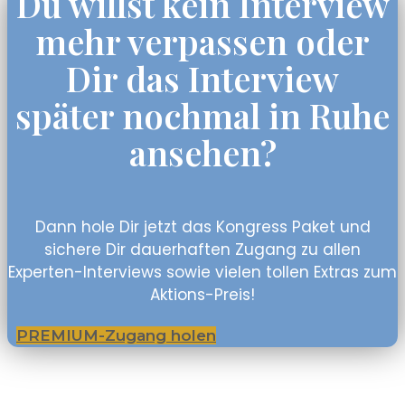
Du willst kein Interview
mehr verpassen oder
Dir das Interview
später nochmal in Ruhe
ansehen?
Dann hole Dir jetzt das Kongress Paket und
sichere Dir dauerhaften Zugang zu allen
Experten-Interviews sowie vielen tollen Extras zum
Aktions-Preis!
PREMIUM-Zugang holen